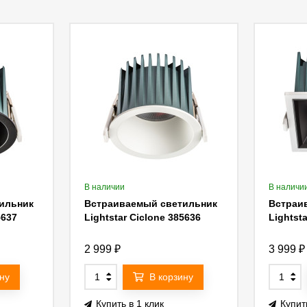
В наличии
В наличи
ильник
Встраиваемый светильник
Встраи
5637
Lightstar Ciclone 385636
Lightst
2 999
₽
3 999
₽
ну
В корзину
Купить в 1 клик
Купит