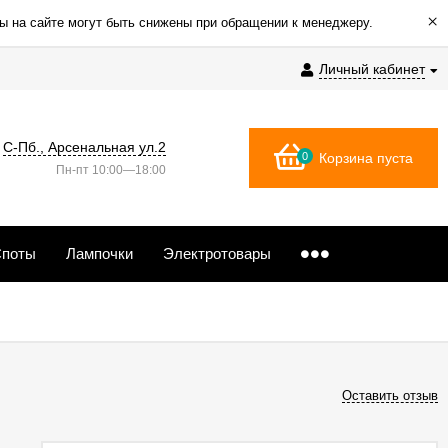
×
ы на сайте могут быть снижены при обращении к менеджеру.
Личный кабинет
С-Пб., Арсенальная ул.2
0
Корзина пуста
Пн-пт 10:00—18:00
поты
Лампочки
Электротовары
Оставить отзыв