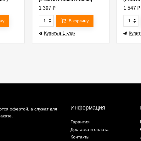
G214606WMOD
G2146
1 397
₽
1 547
₽
ну
В корзину
Купить в 1 клик
Купит
Информация
тся офертой, а служат для
аказе.
Гарантия
Доставка и оплата
Контакты