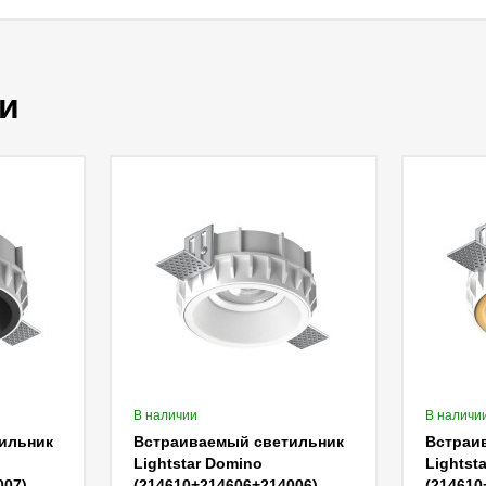
и
В наличии
В наличи
ильник
Встраиваемый светильник
Встраи
Lightstar Domino
Lightst
007)
(214610+214606+214006)
(214610