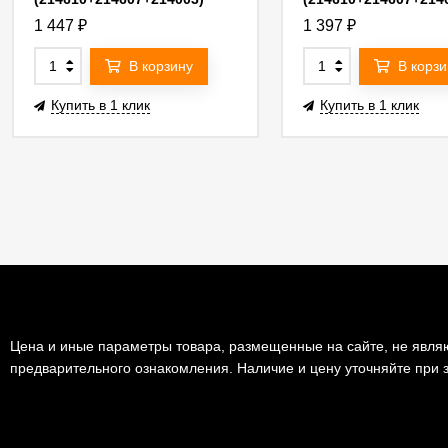
G214607GMOD
G214607BMOD
1 447
₽
1 397
₽
В корзину
В корзи
Купить в 1 клик
Купить в 1 клик
Цена и иные параметры товара, размещенные на сайте, не являю
предварительного ознакомления. Наличие и цену уточняйте при з