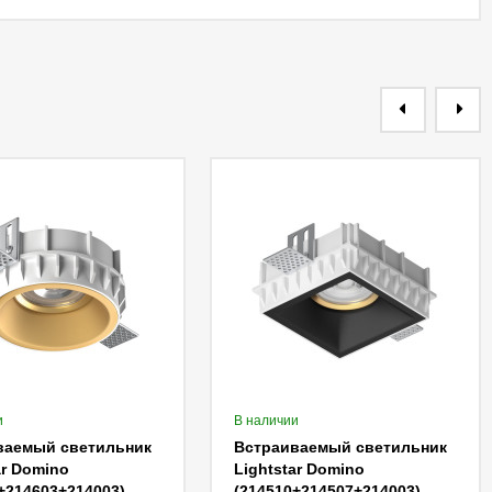
и
В наличии
ваемый светильник
Встраиваемый светильник
ar Domino
Lightstar Domino
+214603+214003)
(214510+214507+214003)