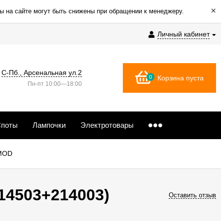
×
ы на сайте могут быть снижены при обращении к менеджеру.
Личный кабинет
С-Пб., Арсенальная ул.2
0
Корзина пуста
Пн-пт 10:00—18:00
поты
Лампочки
Электротовары
GMOD
14503+214003)
Оставить отзыв