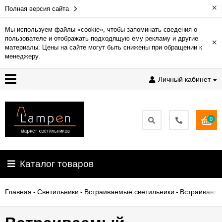
×
Полная версия сайта
Мы используем файлы «cookie», чтобы запоминать сведения о
пользователе и отображать подходящую ему рекламу и другие
×
Гарантия
материалы. Цены на сайте могут быть снижены при обращении к
менеджеру.
Доставка
Личный кабинет
и
оплата
0
Контакты
Установка
Каталог товаров
освещения
Главная
-
Светильники
-
Встраиваемые светильники
-
Встраиваемы
О
компании