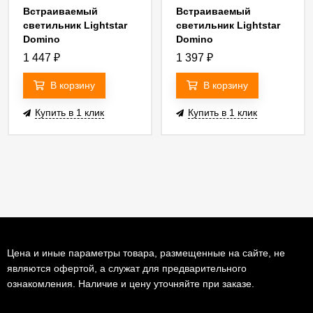
Встраиваемый
Встраиваемый
светильник Lightstar
светильник Lightstar
Domino
Domino
14007+214007)
(214610+214607+214003)
(214610+214607+214007)
1 447
₽
1 397
₽
G214607GMOD
G214607BMOD
В корзину
В корзину
Купить в 1 клик
Купить в 1 клик
Цена и иные параметры товара, размещенные на сайте, не
являются офертой, а служат для предварительного
ознакомления. Наличие и цену уточняйте при заказе.