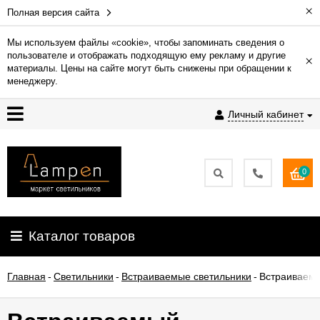
×
Полная версия сайта
Мы используем файлы «cookie», чтобы запоминать сведения о
пользователе и отображать подходящую ему рекламу и другие
×
Гарантия
материалы. Цены на сайте могут быть снижены при обращении к
менеджеру.
Доставка
Личный кабинет
и
оплата
0
Контакты
Установка
Каталог товаров
освещения
Главная
-
Светильники
-
Встраиваемые светильники
-
Встраиваемы
О
компании