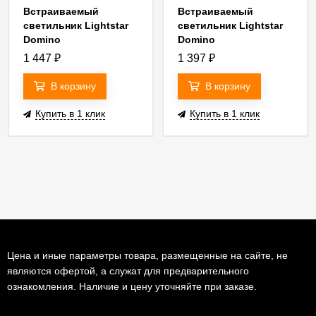
Встраиваемый
Встраиваемый
светильник Lightstar
светильник Lightstar
Domino
Domino
14007+214007)
(214610+214607+214003)
(214610+214607+214007)
1 447
₽
1 397
₽
G214607GMOD
G214607BMOD
В корзину
В корзину
Купить в 1 клик
Купить в 1 клик
Цена и иные параметры товара, размещенные на сайте, не
являются офертой, а служат для предварительного
ознакомления. Наличие и цену уточняйте при заказе.