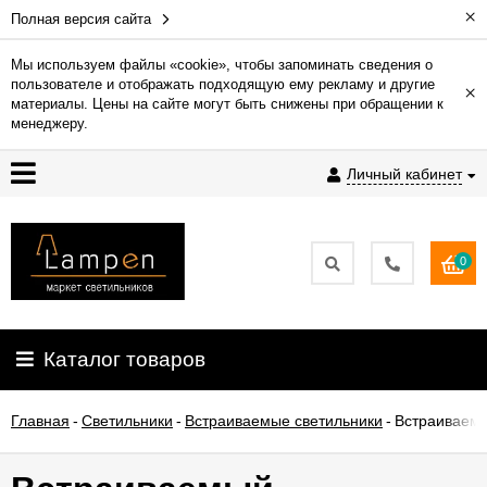
×
Полная версия сайта
Мы используем файлы «cookie», чтобы запоминать сведения о
пользователе и отображать подходящую ему рекламу и другие
×
Гарантия
материалы. Цены на сайте могут быть снижены при обращении к
менеджеру.
Доставка
Личный кабинет
и
оплата
0
Контакты
Установка
Каталог товаров
освещения
Главная
-
Светильники
-
Встраиваемые светильники
-
Встраиваемы
О
компании