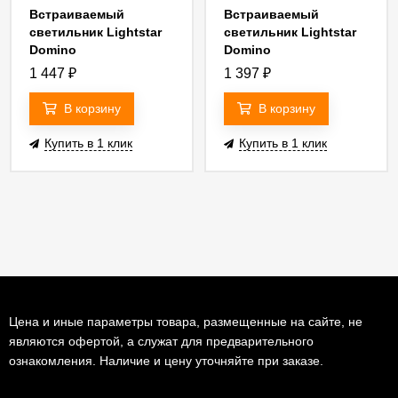
Встраиваемый
Встраиваемый
светильник Lightstar
светильник Lightstar
Domino
Domino
14007+214007)
(214610+214607+214003)
(214610+214607+214007)
1 447
₽
1 397
₽
G214607GMOD
G214607BMOD
В корзину
В корзину
Купить в 1 клик
Купить в 1 клик
Цена и иные параметры товара, размещенные на сайте, не
являются офертой, а служат для предварительного
ознакомления. Наличие и цену уточняйте при заказе.