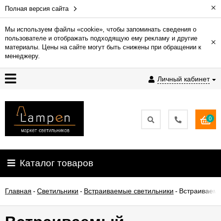
×
Полная версия сайта
Мы используем файлы «cookie», чтобы запоминать сведения о
пользователе и отображать подходящую ему рекламу и другие
×
Гарантия
материалы. Цены на сайте могут быть снижены при обращении к
менеджеру.
Доставка
Личный кабинет
и
оплата
0
Контакты
Установка
Каталог товаров
освещения
Главная
-
Светильники
-
Встраиваемые светильники
-
Встраиваемы
О
компании