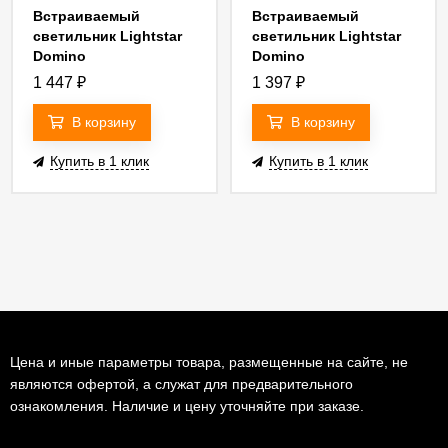
Встраиваемый
Встраиваемый
светильник Lightstar
светильник Lightstar
Domino
Domino
14007+214007)
(214610+214607+214003)
(214610+214607+214007)
1 447
₽
1 397
₽
G214607GMOD
G214607BMOD
В корзину
В корзину
Купить в 1 клик
Купить в 1 клик
Цена и иные параметры товара, размещенные на сайте, не
являются офертой, а служат для предварительного
ознакомления. Наличие и цену уточняйте при заказе.