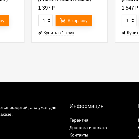
G214606WMOD
G2146
1 397
₽
1 547
₽
ну
В корзину
Купить в 1 клик
Купит
Информация
тся офертой, а служат для
аказе.
Гарантия
Доставка и оплата
Контакты