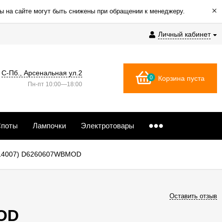
×
ы на сайте могут быть снижены при обращении к менеджеру.
Личный кабинет
С-Пб., Арсенальная ул.2
0
Корзина пуста
Пн-пт 10:00—18:00
поты
Лампочки
Электротовары
+214007) D6260607WBMOD
Оставить отзыв
MOD