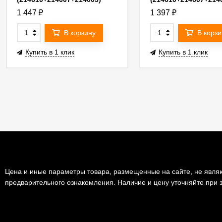
G214607GMOD
G214607BMOD
1 447
₽
1 397
₽
В корзину
В корзи
Купить в 1 клик
Купить в 1 клик
Цена и иные параметры товара, размещенные на сайте, не являю
предварительного ознакомления. Наличие и цену уточняйте при з