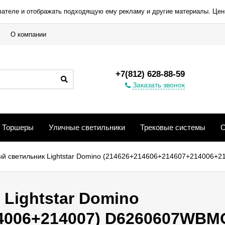
вателе и отображать подходящую ему рекламу и другие материалы. Цен
О компании
+7(812) 628-88-59
Заказать звонок
Торшеры
Уличные светильники
Трековые системы
С
й светильник Lightstar Domino (214626+214606+214607+214006
Lightstar Domino
14006+214007) D6260607WB