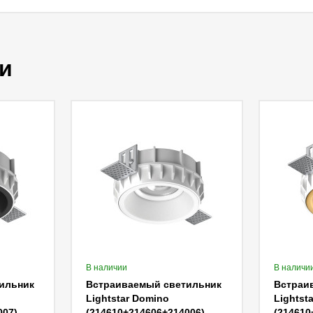
и
В наличии
В наличи
ильник
Встраиваемый светильник
Встраи
Lightstar Domino
Lightst
007)
(214610+214606+214006)
(214610