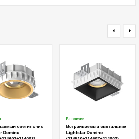
и
В наличии
ваемый светильник
Встраиваемый светильник
ar Domino
Lightstar Domino
+214603+214003)
(214510+214507+214003)