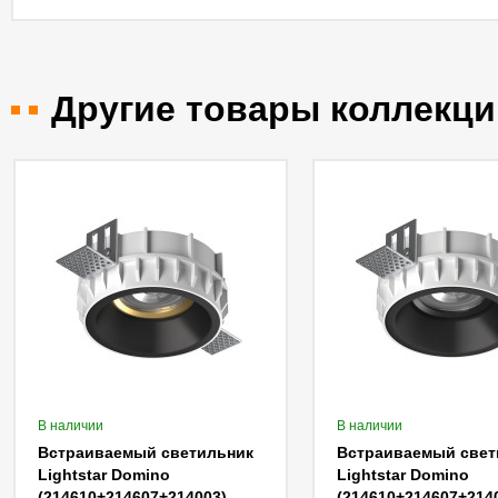
Другие товары коллекци
В наличии
В наличии
Встраиваемый светильник
Встраиваемый свет
Lightstar Domino
Lightstar Domino
14007)
(214610+214607+214003)
(214610+214607+214