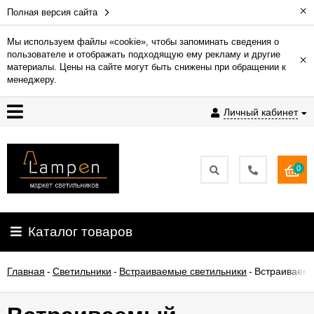
×
Полная версия сайта
Мы используем файлы «cookie», чтобы запоминать сведения о
пользователе и отображать подходящую ему рекламу и другие
×
Гарантия
материалы. Цены на сайте могут быть снижены при обращении к
менеджеру.
Доставка
Личный кабинет
и
оплата
0
Контакты
Установка
Каталог товаров
освещения
Главная
-
Светильники
-
Встраиваемые светильники
-
Встраиваемы
О
компании