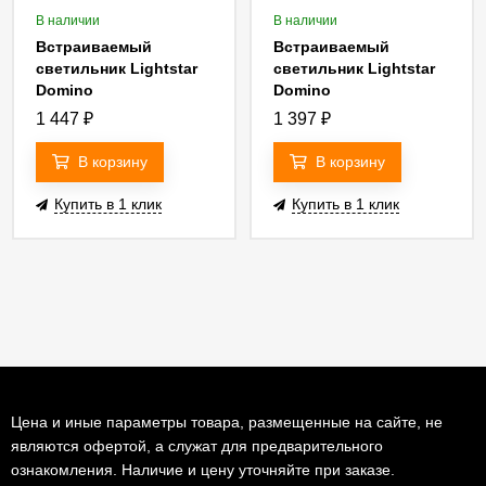
В наличии
В наличии
Встраиваемый
Встраиваемый
светильник Lightstar
светильник Lightstar
Domino
Domino
14007+214007)
(214610+214607+214003)
(214610+214607+214007)
1 447
₽
1 397
₽
G214607GMOD
G214607BMOD
В корзину
В корзину
Купить в 1 клик
Купить в 1 клик
Цена и иные параметры товара, размещенные на сайте, не
являются офертой, а служат для предварительного
ознакомления. Наличие и цену уточняйте при заказе.