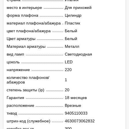
место в интерьере
Для прихожей
форма плафона
Цилиндр
материал плафона/абажура
Пластик
цвет плафона/абажура
Белый
Цвет арматуры
Белый
Материал арматуры
Металл
вид ламп
Светодиодная
цоколь
LED
напряжение
220
количество плафонов/
1
абажуров
степень защиты (ip)
20
Гарантия
18 месяцев
расположение
Врезные
тнвэд
9405110033
штрих-код (служебное)
4630073062832
коробка вес гр
300