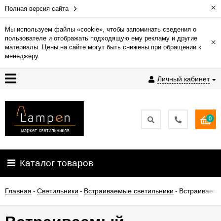
×
Полная версия сайта
Мы используем файлы «cookie», чтобы запоминать сведения о
пользователе и отображать подходящую ему рекламу и другие
×
Гарантия
материалы. Цены на сайте могут быть снижены при обращении к
менеджеру.
Доставка
Личный кабинет
и
оплата
0
Контакты
Установка
Каталог товаров
освещения
Главная
-
Светильники
-
Встраиваемые светильники
-
Встраиваемы
О
компании