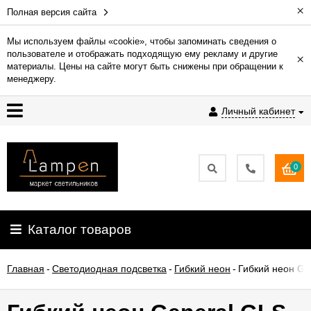
×
Полная версия сайта
Мы используем файлы «cookie», чтобы запоминать сведения о
пользователе и отображать подходящую ему рекламу и другие
×
Гарантия
материалы. Цены на сайте могут быть снижены при обращении к
менеджеру.
Доставка
Личный кабинет
и
оплата
0
Контакты
Установка
Каталог товаров
освещения
Главная
-
Светодиодная подсветка
-
Гибкий неон
-
Гибкий неон Ge
О
компании