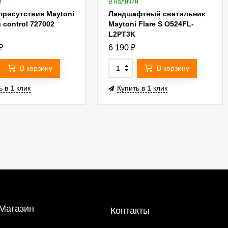
и
В наличии
присутствия Maytoni
Ландшафтный светильник
g control 727002
Maytoni Flare S O524FL-
L2PT3K
₽
6 190
₽
В корзину
В корзину
ь в 1 клик
Купить в 1 клик
Магазин
Контакты