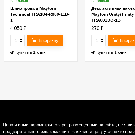
В наличии
В наличии
Шинопровод Maytoni
Декоративная накла
Technical TRA184-R600-11B-
Maytoni Unity/Trinity
1
TRA001DO-1B
4 050
₽
270
₽
В корзину
В корзи
Купить в 1 клик
Купить в 1 клик
Цена и иные параметры товара, размещенные на сайте, не являю
предварительного ознакомления. Наличие и цену уточняйте при з