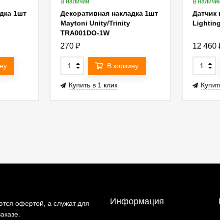
В наличии
В наличи
дка 1шт
Декоративная накладка 1шт
Датчик 
Maytoni Unity/Trinity
Lightin
TRA001DO-1W
270
₽
12 460
ну
В корзину
Купить в 1 клик
Купит
Информация
тся офертой, а служат для
аказе.