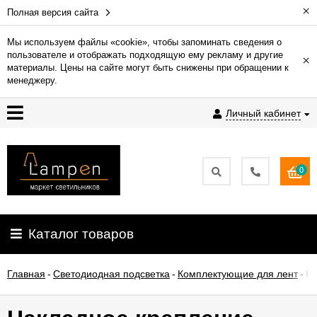
×
Полная версия сайта
Мы используем файлы «cookie», чтобы запоминать сведения о
пользователе и отображать подходящую ему рекламу и другие
×
Гарантия
материалы. Цены на сайте могут быть снижены при обращении к
менеджеру.
Доставка
Личный кабинет
и
оплата
0
Контакты
Установка
Каталог товаров
освещения
Главная
-
Светодиодная подсветка
-
Комплектующие для лент
-
На
О
компании