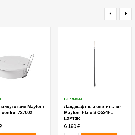
и
В наличии
присутствия Maytoni
Ландшафтный светильник
g control 727002
Maytoni Flare S O524FL-
L2PT3K
₽
6 190
₽