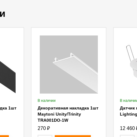
и
В наличии
В наличи
дка 1шт
Декоративная накладка 1шт
Датчик 
Maytoni Unity/Trinity
Lightin
TRA001DO-1W
270
₽
12 460