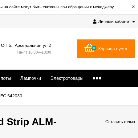
×
ы на сайте могут быть снижены при обращении к менеджеру.
Личный кабинет
С-Пб., Арсенальная ул.2
0
Корзина пуста
Пн-пт 10:00—18:00
поты
Лампочки
Электротовары
-EC 642030
 Strip ALM-
Оставить отзыв