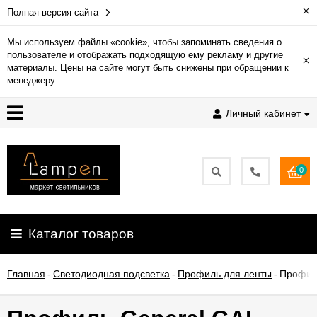
×
Полная версия сайта
Мы используем файлы «cookie», чтобы запоминать сведения о
пользователе и отображать подходящую ему рекламу и другие
×
Гарантия
материалы. Цены на сайте могут быть снижены при обращении к
менеджеру.
Доставка
Личный кабинет
и
оплата
0
Контакты
Установка
Каталог товаров
освещения
Главная
-
Светодиодная подсветка
-
Профиль для ленты
-
Профил
О
компании