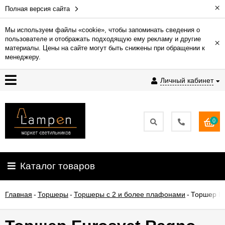
×
Полная версия сайта
Мы используем файлы «cookie», чтобы запоминать сведения о
пользователе и отображать подходящую ему рекламу и другие
×
Гарантия
материалы. Цены на сайте могут быть снижены при обращении к
менеджеру.
Доставка
Личный кабинет
и
оплата
0
Контакты
Установка
Каталог товаров
освещения
Главная
-
Торшеры
-
Торшеры с 2 и более плафонами
-
Торшер Eu
О
компании