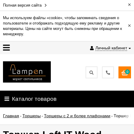
×
Полная версия сайта
Мы используем файлы «cookie», чтобы запоминать сведения о
пользователе и отображать подходящую ему рекламу и другие
×
Гарантия
материалы. Цены на сайте могут быть снижены при обращении к
менеджеру.
Доставка
Личный кабинет
и
оплата
0
Контакты
Установка
Каталог товаров
освещения
Главная
-
Торшеры
-
Торшеры с 2 и более плафонами
-
Торшер Lo
О
компании