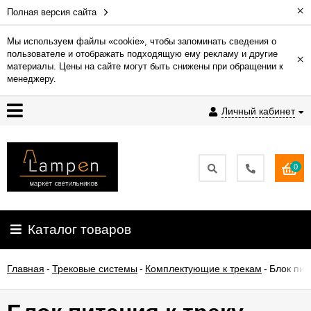
×
Полная версия сайта
Мы используем файлы «cookie», чтобы запоминать сведения о
пользователе и отображать подходящую ему рекламу и другие
×
Гарантия
материалы. Цены на сайте могут быть снижены при обращении к
менеджеру.
Доставка
Личный кабинет
и
оплата
0
Контакты
Установка
Каталог товаров
освещения
Главная
-
Трековые системы
-
Комплектующие к трекам
-
Блок пит
О
компании