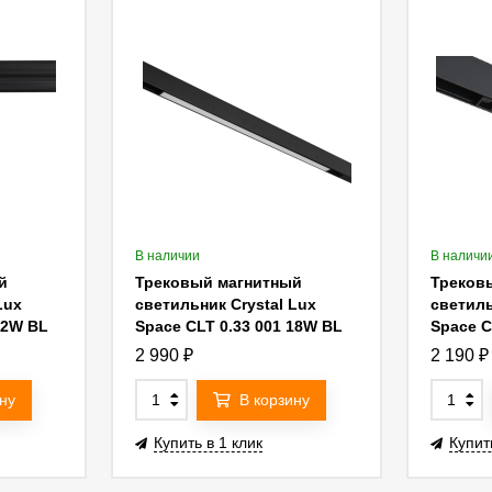
В наличии
В наличи
й
Трековый магнитный
Треков
Lux
светильник Crystal Lux
светиль
12W BL
Space CLT 0.33 001 18W BL
Space C
M 3CCT-SMART
3CCT-S
2 990
₽
2 190
₽
ну
В корзину
Купить в 1 клик
Купит