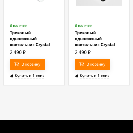
В наличии
В наличии
Трековый
Трековый
однофазный
однофазный
светильник Crystal
светильник Crystal
Lux CLT 0.31 021 WH
Lux CLT 0.31 021 BK
2 490
₽
2 490
₽
3CCT ZOOM
3CCT ZOOM
В корзину
В корзину
Купить в 1 клик
Купить в 1 клик