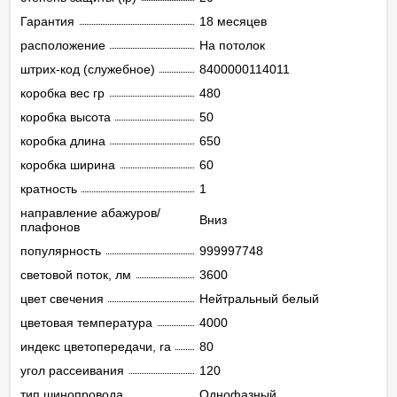
Гарантия
18 месяцев
расположение
На потолок
штрих-код (служебное)
8400000114011
коробка вес гр
480
коробка высота
50
коробка длина
650
коробка ширина
60
кратность
1
направление абажуров/
Вниз
плафонов
популярность
999997748
световой поток, лм
3600
цвет свечения
Нейтральный белый
цветовая температура
4000
индекс цветопередачи, ra
80
угол рассеивания
120
тип шинопровода
Однофазный