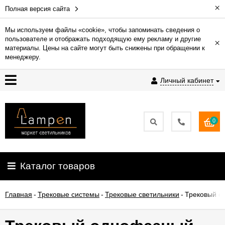
×
Полная версия сайта
Мы используем файлы «cookie», чтобы запоминать сведения о
пользователе и отображать подходящую ему рекламу и другие
×
Гарантия
материалы. Цены на сайте могут быть снижены при обращении к
менеджеру.
Доставка
Личный кабинет
и
оплата
0
Контакты
Установка
Каталог товаров
освещения
Главная
-
Трековые системы
-
Трековые светильники
-
Трековый од
О
компании