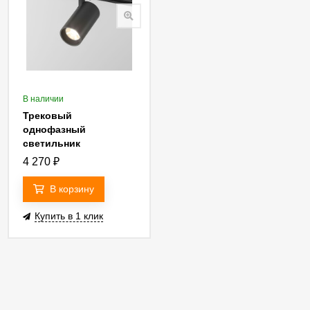
В наличии
Трековый
однофазный
светильник
Elektrostandard Comel
4 270
₽
85211/01
4690389217012
В корзину
a070804
Купить в 1 клик