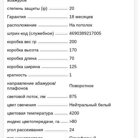
абажуров
степень защиты (ip)
20
Гарантия
18 месяцев
расположение
На потолок
штрих-код (служебное)
4690389217005
коробка вес гр
200
коробка высота
170
коробка длина
70
коробка ширина
125
кратность
1
направление абажуров/
Поворотное
плафонов
световой поток, лм
875
цвет свечения
Нейтральный белый
цветовая температура
4200
индекс цветопередачи, ra
>80
угол рассеивания
24