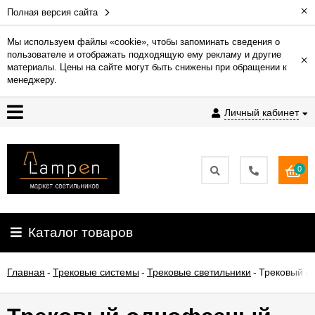
×
Полная версия сайта
Мы используем файлы «cookie», чтобы запоминать сведения о
пользователе и отображать подходящую ему рекламу и другие
×
Гарантия
материалы. Цены на сайте могут быть снижены при обращении к
менеджеру.
Доставка
Личный кабинет
и
оплата
0
Контакты
Установка
Каталог товаров
освещения
Главная
-
Трековые системы
-
Трековые светильники
-
Трековый о
О
компании