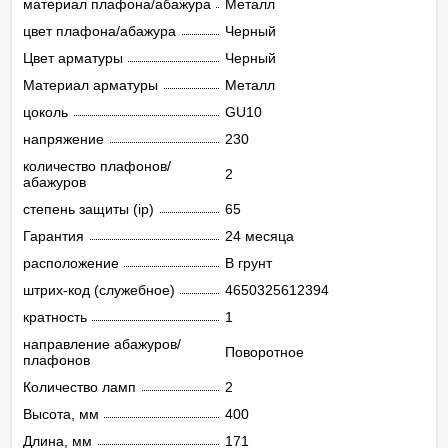
материал плафона/абажура
Металл
цвет плафона/абажура
Черный
Цвет арматуры
Черный
Материал арматуры
Металл
цоколь
GU10
напряжение
230
количество плафонов/
2
абажуров
степень защиты (ip)
65
Гарантия
24 месяца
расположение
В грунт
штрих-код (служебное)
4650325612394
кратность
1
направление абажуров/
Поворотное
плафонов
Количество ламп
2
Высота, мм
400
Длина, мм
171