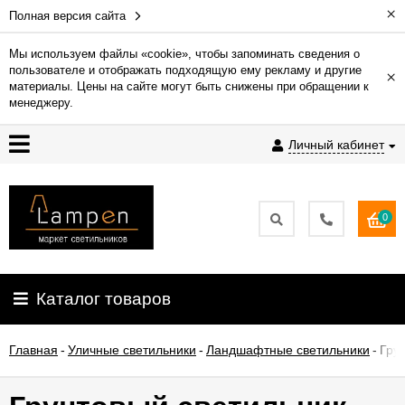
×
Полная версия сайта
Мы используем файлы «cookie», чтобы запоминать сведения о
пользователе и отображать подходящую ему рекламу и другие
×
Гарантия
материалы. Цены на сайте могут быть снижены при обращении к
менеджеру.
Доставка
Личный кабинет
и
оплата
0
Контакты
Установка
Каталог товаров
освещения
Главная
-
Уличные светильники
-
Ландшафтные светильники
-
Гру
О
компании