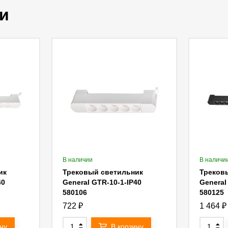
и
В наличии
В наличи
ик
Трековый светильник
Треков
40
General GTR-10-1-IP40
General
580106
580125
722
₽
1 464
₽
ну
В корзину