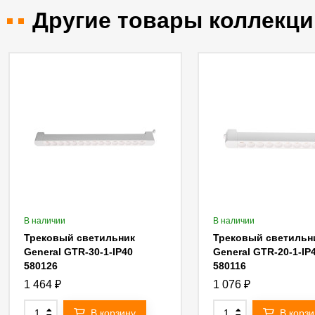
Другие товары коллекци
В наличии
В наличии
Трековый светильник
Трековый светильн
General GTR-30-1-IP40
General GTR-20-1-IP
580126
580116
1 464
₽
1 076
₽
В корзину
В корзи