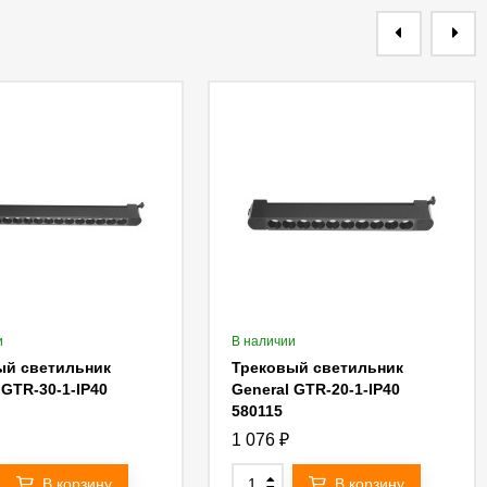
и
В наличии
ый светильник
Трековый светильник
 GTR-30-1-IP40
General GTR-20-1-IP40
580115
1 076
₽
В корзину
В корзину