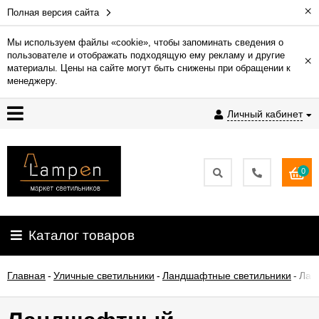
×
Полная версия сайта
Мы используем файлы «cookie», чтобы запоминать сведения о
пользователе и отображать подходящую ему рекламу и другие
×
Гарантия
материалы. Цены на сайте могут быть снижены при обращении к
менеджеру.
Доставка
Личный кабинет
и
оплата
0
Контакты
Установка
Каталог товаров
освещения
Главная
-
Уличные светильники
-
Ландшафтные светильники
-
Лан
О
компании