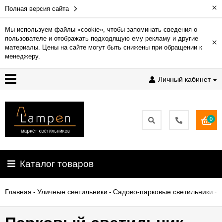
×
Полная версия сайта
Мы используем файлы «cookie», чтобы запоминать сведения о
пользователе и отображать подходящую ему рекламу и другие
×
Гарантия
материалы. Цены на сайте могут быть снижены при обращении к
менеджеру.
Доставка
Личный кабинет
и
оплата
0
Контакты
Установка
Каталог товаров
освещения
Главная
-
Уличные светильники
-
Садово-парковые светильники
-
П
О
компании