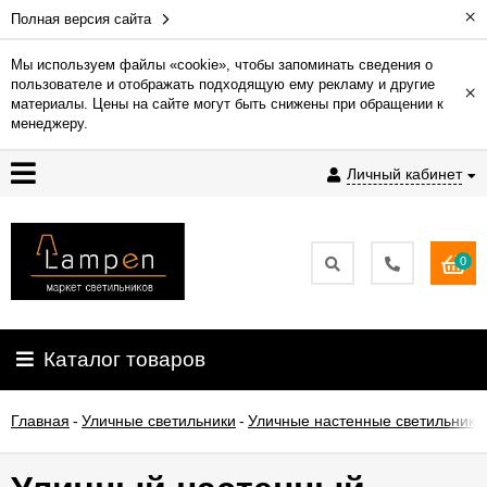
×
Полная версия сайта
Мы используем файлы «cookie», чтобы запоминать сведения о
пользователе и отображать подходящую ему рекламу и другие
×
Гарантия
материалы. Цены на сайте могут быть снижены при обращении к
менеджеру.
Доставка
Личный кабинет
и
оплата
0
Контакты
Установка
Каталог товаров
освещения
Главная
-
Уличные светильники
-
Уличные настенные светильники
О
компании