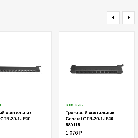
и
В наличии
ый светильник
Трековый светильник
 GTR-30-1-IP40
General GTR-20-1-IP40
580115
1 076
₽