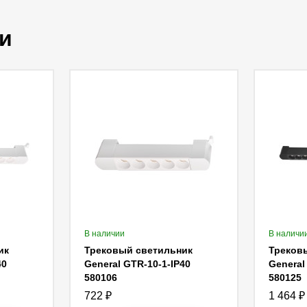
и
В наличии
В наличи
ик
Трековый светильник
Треков
40
General GTR-10-1-IP40
General
580106
580125
722
₽
1 464
₽