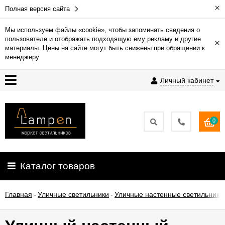
×
Полная версия сайта
Мы используем файлы «cookie», чтобы запоминать сведения о
пользователе и отображать подходящую ему рекламу и другие
×
Гарантия
материалы. Цены на сайте могут быть снижены при обращении к
менеджеру.
Доставка
Личный кабинет
и
оплата
0
Контакты
Установка
Каталог товаров
освещения
Главная
-
Уличные светильники
-
Уличные настенные светильники
О
компании