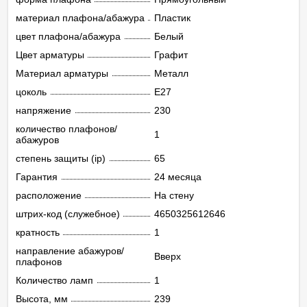
материал плафона/абажура
Пластик
цвет плафона/абажура
Белый
Цвет арматуры
Графит
Материал арматуры
Металл
цоколь
E27
напряжение
230
количество плафонов/
1
абажуров
степень защиты (ip)
65
Гарантия
24 месяца
расположение
На стену
штрих-код (служебное)
4650325612646
кратность
1
направление абажуров/
Вверх
плафонов
Количество ламп
1
Высота, мм
239