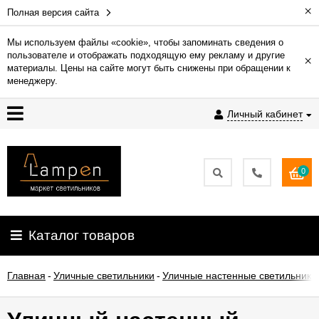
×
Полная версия сайта
Мы используем файлы «cookie», чтобы запоминать сведения о
пользователе и отображать подходящую ему рекламу и другие
×
Гарантия
материалы. Цены на сайте могут быть снижены при обращении к
менеджеру.
Доставка
Личный кабинет
и
оплата
0
Контакты
Установка
Каталог товаров
освещения
Главная
-
Уличные светильники
-
Уличные настенные светильники
О
компании