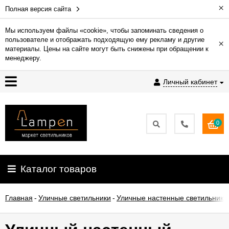
×
Полная версия сайта
Мы используем файлы «cookie», чтобы запоминать сведения о
пользователе и отображать подходящую ему рекламу и другие
×
Гарантия
материалы. Цены на сайте могут быть снижены при обращении к
менеджеру.
Доставка
Личный кабинет
и
оплата
0
Контакты
Установка
Каталог товаров
освещения
Главная
-
Уличные светильники
-
Уличные настенные светильники
О
компании