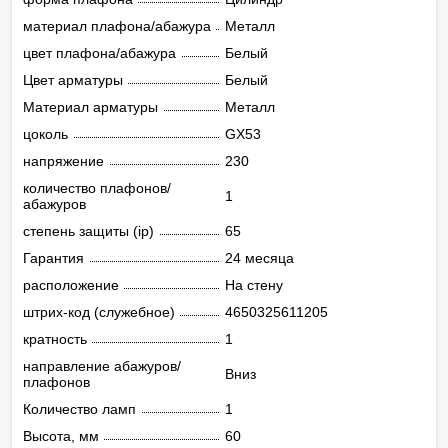
материал плафона/абажура
Металл
цвет плафона/абажура
Белый
Цвет арматуры
Белый
Материал арматуры
Металл
цоколь
GX53
напряжение
230
количество плафонов/
1
абажуров
степень защиты (ip)
65
Гарантия
24 месяца
расположение
На стену
штрих-код (служебное)
4650325611205
кратность
1
направление абажуров/
Вниз
плафонов
Количество ламп
1
Высота, мм
60