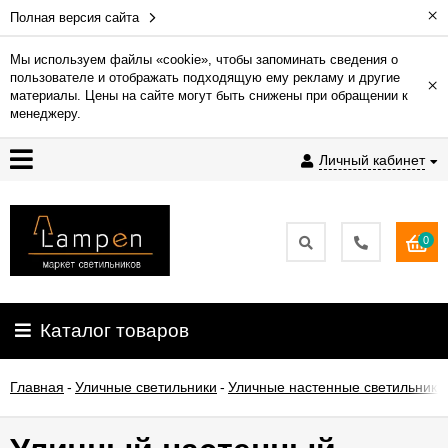
×
Полная версия сайта
Мы используем файлы «cookie», чтобы запоминать сведения о
пользователе и отображать подходящую ему рекламу и другие
×
Гарантия
материалы. Цены на сайте могут быть снижены при обращении к
менеджеру.
Доставка
Личный кабинет
и
оплата
0
Контакты
Установка
Каталог товаров
освещения
Главная
-
Уличные светильники
-
Уличные настенные светильники
О
компании