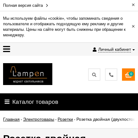
×
Полная версия сайта
Мы используем файлы «cookie», чтобы запоминать сведения о
пользователе и отображать подходящую ему рекламу и другие
×
Гарантия
материалы. Цены на сайте могут быть снижены при обращении к
менеджеру.
Доставка
Личный кабинет
и
оплата
0
Контакты
Установка
Каталог товаров
освещения
Главная
-
Электротовары
-
Розетки
-
Розетка двойная (двухпостова
О
компании