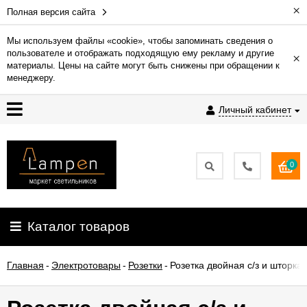
×
Полная версия сайта
Мы используем файлы «cookie», чтобы запоминать сведения о
пользователе и отображать подходящую ему рекламу и другие
×
Гарантия
материалы. Цены на сайте могут быть снижены при обращении к
менеджеру.
Доставка
Личный кабинет
и
оплата
0
Контакты
Установка
Каталог товаров
освещения
Главная
-
Электротовары
-
Розетки
-
Розетка двойная с/з и шторка
О
компании