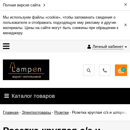
×
Полная версия сайта
Мы используем файлы «cookie», чтобы запоминать сведения о
пользователе и отображать подходящую ему рекламу и другие
×
Гарантия
материалы. Цены на сайте могут быть снижены при обращении к
менеджеру.
Доставка
Личный кабинет
и
оплата
0
Контакты
Установка
Каталог товаров
освещения
Главная
-
Электротовары
-
Розетки
-
Розетка круглая с/з и шторка
О
компании