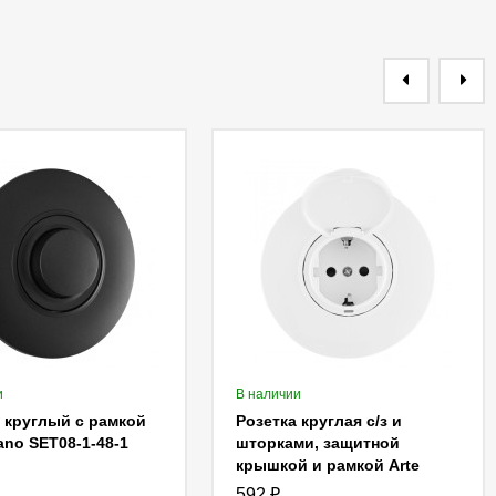
и
В наличии
 круглый с рамкой
Розетка круглая с/з и
lano SET08-1-48-1
шторками, защитной
крышкой и рамкой Arte
Milano SET08-1-41-1 white
592
₽