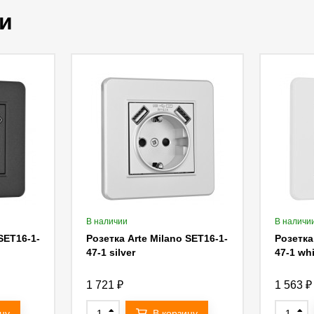
и
В наличии
В наличи
SET16-1-
Розетка Arte Milano SET16-1-
Розетка
47-1 silver
47-1 wh
1 721
₽
1 563
₽
ну
В корзину