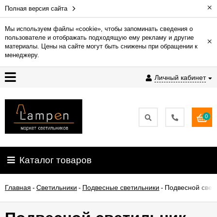
×
Полная версия сайта
Мы используем файлы «cookie», чтобы запоминать сведения о
пользователе и отображать подходящую ему рекламу и другие
×
Гарантия
материалы. Цены на сайте могут быть снижены при обращении к
менеджеру.
Доставка
Личный кабинет
и
оплата
0
Контакты
Установка
Каталог товаров
освещения
Главная
-
Светильники
-
Подвесные светильники
-
Подвесной свети
О
компании