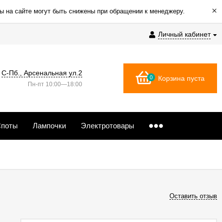
×
ы на сайте могут быть снижены при обращении к менеджеру.
Личный кабинет
С-Пб., Арсенальная ул.2
0
Корзина пуста
Пн-пт 10:00—18:00
поты
Лампочки
Электротовары
Оставить отзыв