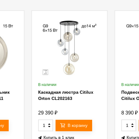
В наличии
В наличи
ьник
Каскадная люстра Citilux
Подвес
11
Orton CL202163
Citilux
29 390
₽
8 390
₽
ну
В корзину
Купить в 1 клик
Купить