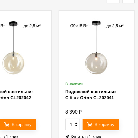
и
В наличии
ной светильник
Подвесной светильник
 Orton CL202042
Citilux Orton CL202041
8 390
₽
В корзину
В корзину
 в 1 клик
Купить в 1 клик