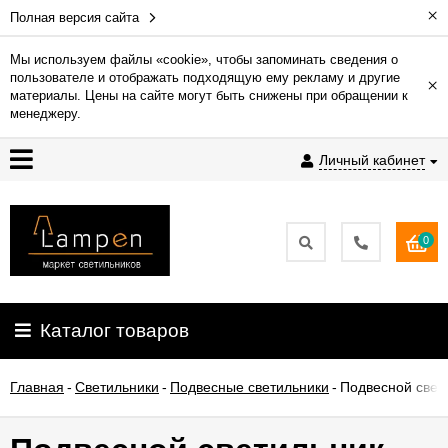
×
Полная версия сайта
Мы используем файлы «cookie», чтобы запоминать сведения о
пользователе и отображать подходящую ему рекламу и другие
×
Гарантия
материалы. Цены на сайте могут быть снижены при обращении к
менеджеру.
Доставка
Личный кабинет
и
оплата
0
Контакты
Установка
Каталог товаров
освещения
Главная
-
Светильники
-
Подвесные светильники
-
Подвесной свет
О
компании