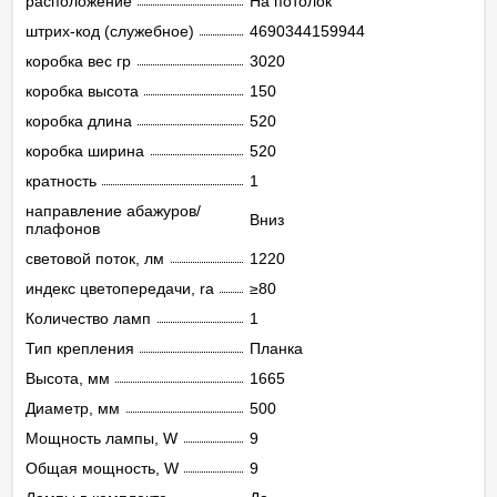
расположение
На потолок
штрих-код (служебное)
4690344159944
коробка вес гр
3020
коробка высота
150
коробка длина
520
коробка ширина
520
кратность
1
направление абажуров/
Вниз
плафонов
световой поток, лм
1220
индекс цветопередачи, ra
≥80
Количество ламп
1
Тип крепления
Планка
Высота, мм
1665
Диаметр, мм
500
Мощность лампы, W
9
Общая мощность, W
9