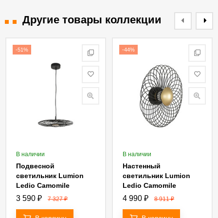
Другие товары коллекции
-51%
-44%
В наличии
В наличии
Подвесной
Настенный
светильник Lumion
светильник Lumion
Ledio Camomile
Ledio Camomile
8379/9L
8379/8WL
3 590
₽
4 990
₽
7 327
₽
8 911
₽