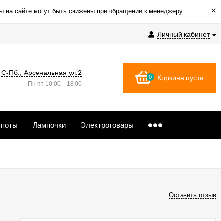
×
ы на сайте могут быть снижены при обращении к менеджеру.
Личный кабинет
С-Пб., Арсенальная ул.2
0
Корзина пуста
Пн-пт 10:00—18:00
поты
Лампочки
Электротовары
Оставить отзыв