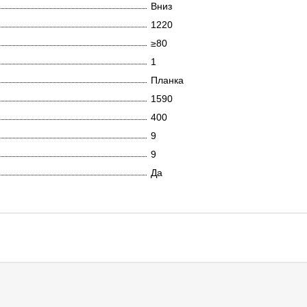
Вниз
1220
≥80
1
Планка
1590
400
9
9
Да