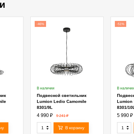
и
-46%
-51%
В наличии
В наличи
ник
Подвесной светильник
Подвес
ile
Lumion Ledio Camomile
Lumion 
8301/9L
8301/10
4 990
₽
5 990
₽
9 241
₽
ну
В корзину