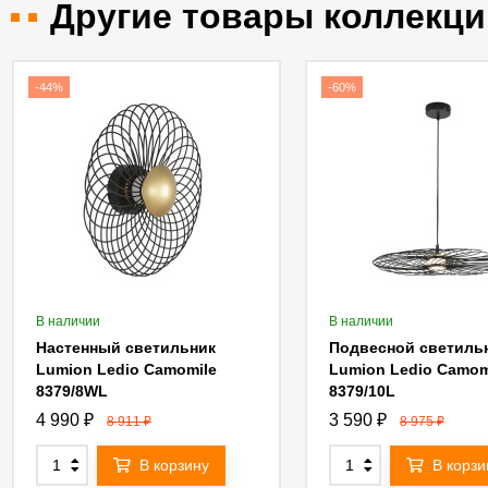
Другие товары коллекци
-44%
-60%
В наличии
В наличии
Настенный светильник
Подвесной светиль
Lumion Ledio Camomile
Lumion Ledio Camom
8379/8WL
8379/10L
4 990
₽
3 590
₽
8 911
₽
8 975
₽
В корзину
В корзи