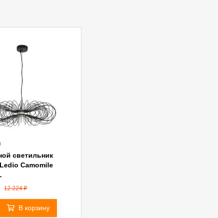
и
ной светильник
Ledio Camomile
L
12 224
₽
В корзину