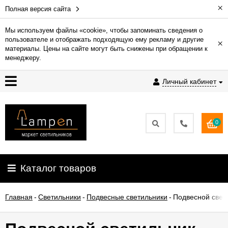
×
Полная версия сайта
Мы используем файлы «cookie», чтобы запоминать сведения о
пользователе и отображать подходящую ему рекламу и другие
×
Гарантия
материалы. Цены на сайте могут быть снижены при обращении к
менеджеру.
Доставка
Личный кабинет
и
оплата
0
Контакты
Установка
Каталог товаров
освещения
Главная
-
Светильники
-
Подвесные светильники
-
Подвесной свети
О
компании