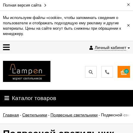
×
Полная версия сайта
Мы используем файлы «cookie», чтобы запоминать сведения о
пользователе и отображать подходящую ему рекламу и другие
×
Гарантия
материалы. Цены на сайте могут быть снижены при обращении к
менеджеру.
Доставка
Личный кабинет
и
оплата
0
Контакты
Установка
Каталог товаров
освещения
Главная
-
Светильники
-
Подвесные светильники
-
Подвесной свети
О
компании