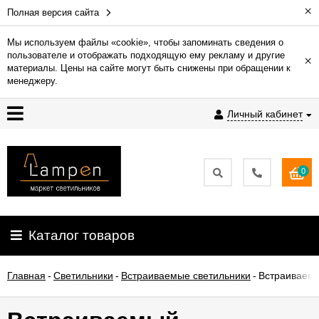
×
Полная версия сайта
Мы используем файлы «cookie», чтобы запоминать сведения о
пользователе и отображать подходящую ему рекламу и другие
×
Гарантия
материалы. Цены на сайте могут быть снижены при обращении к
менеджеру.
Доставка
Личный кабинет
и
оплата
0
Контакты
Установка
Каталог товаров
освещения
Главная
-
Светильники
-
Встраиваемые светильники
-
Встраиваемый
О
компании