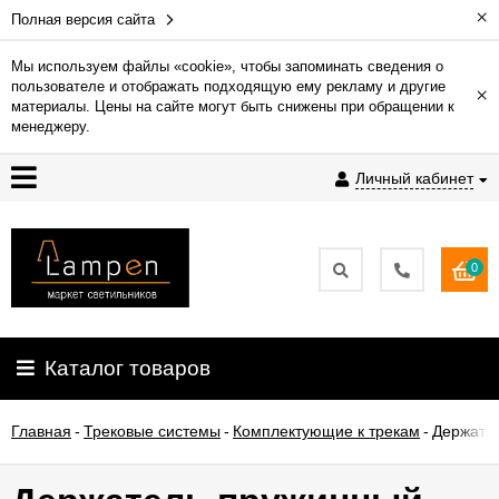
×
Полная версия сайта
Мы используем файлы «cookie», чтобы запоминать сведения о
пользователе и отображать подходящую ему рекламу и другие
×
Гарантия
материалы. Цены на сайте могут быть снижены при обращении к
менеджеру.
Доставка
Личный кабинет
и
оплата
0
Контакты
Установка
Каталог товаров
освещения
Главная
-
Трековые системы
-
Комплектующие к трекам
-
Держател
О
компании