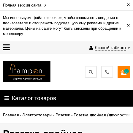
×
Полная версия сайта
Мы используем файлы «cookie», чтобы запоминать сведения о
пользователе и отображать подходящую ему рекламу и другие
×
Гарантия
материалы. Цены на сайте могут быть снижены при обращении к
менеджеру.
Доставка
Личный кабинет
и
оплата
0
Контакты
Установка
Каталог товаров
освещения
Главная
-
Электротовары
-
Розетки
-
Розетка двойная (двухпостовая
О
компании