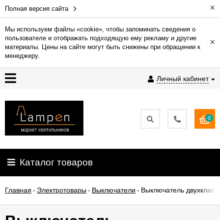
×
Полная версия сайта
Мы используем файлы «cookie», чтобы запоминать сведения о
пользователе и отображать подходящую ему рекламу и другие
×
Гарантия
материалы. Цены на сайте могут быть снижены при обращении к
менеджеру.
Доставка
Личный кабинет
и
оплата
0
Контакты
Установка
Каталог товаров
освещения
Главная
-
Электротовары
-
Выключатели
-
Выключатель двухклавишн
О
компании