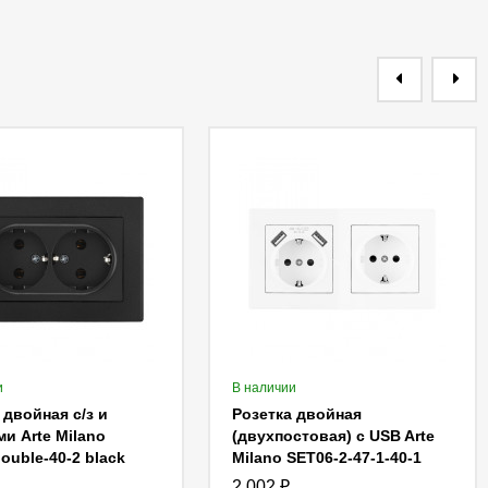
и
В наличии
 двойная с/з и
Розетка двойная
и Arte Milano
(двухпостовая) c USB Arte
ouble-40-2 black
Milano SET06-2-47-1-40-1
white
2 002
₽