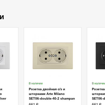
и
В наличии
В наличи
 и
Розетка двойная с/з и
Розетка
o
шторками Arte Milano
шторкам
lver
SET06-double-40-2 shampan
SET06-d
661
₽
661
₽