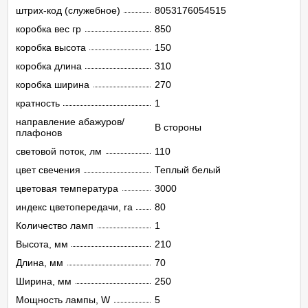
штрих-код (служебное)
8053176054515
коробка вес гр
850
коробка высота
150
коробка длина
310
коробка ширина
270
кратность
1
направление абажуров/
В стороны
плафонов
световой поток, лм
110
цвет свечения
Теплый белый
цветовая температура
3000
индекс цветопередачи, ra
80
Количество ламп
1
Высота, мм
210
Длина, мм
70
Ширина, мм
250
Мощность лампы, W
5