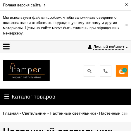
×
Полная версия сайта
Мы используем файлы «cookie», чтобы запоминать сведения о
пользователе и отображать подходящую ему рекламу и другие
×
Гарантия
материалы. Цены на сайте могут быть снижены при обращении к
менеджеру.
Доставка
Личный кабинет
и
оплата
0
Контакты
Установка
Каталог товаров
освещения
Главная
-
Светильники
-
Настенные светильники
-
Настенный свети
О
компании