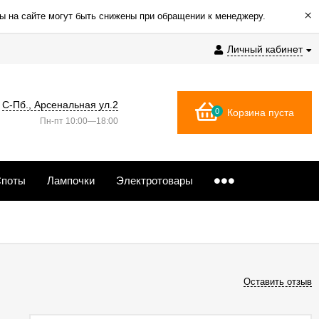
×
ы на сайте могут быть снижены при обращении к менеджеру.
Личный кабинет
С-Пб., Арсенальная ул.2
0
Корзина пуста
Пн-пт 10:00—18:00
поты
Лампочки
Электротовары
Оставить отзыв