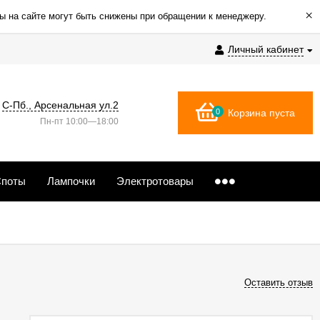
×
ы на сайте могут быть снижены при обращении к менеджеру.
Личный кабинет
С-Пб., Арсенальная ул.2
0
Корзина пуста
Пн-пт 10:00—18:00
поты
Лампочки
Электротовары
Оставить отзыв