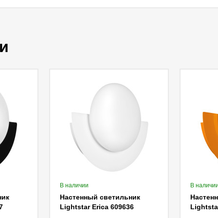
и
В наличии
В наличи
ник
Настенный светильник
Настен
7
Lightstar Erica 609636
Lightsta