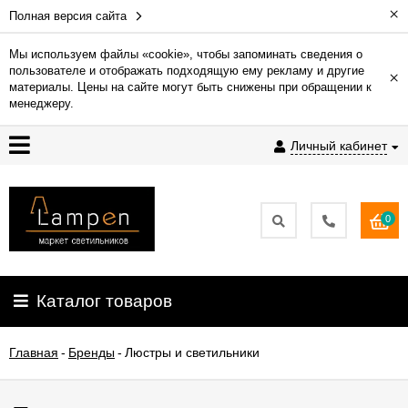
×
Полная версия сайта
Мы используем файлы «cookie», чтобы запоминать сведения о
пользователе и отображать подходящую ему рекламу и другие
×
Гарантия
материалы. Цены на сайте могут быть снижены при обращении к
менеджеру.
Доставка
Личный кабинет
и
оплата
0
Контакты
Установка
Каталог товаров
освещения
Главная
-
Бренды
-
Люстры и светильники
О
компании